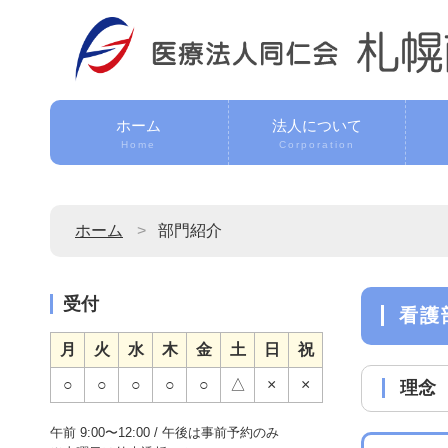
ホーム
法人について
Home
Corporation
ホーム
部門紹介
受付
看護
月
火
水
木
金
土
日
祝
○
○
○
○
○
△
×
×
理念
午前 9:00〜12:00 / 午後は事前予約のみ