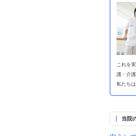
これを実
護・介護
私たちは
当