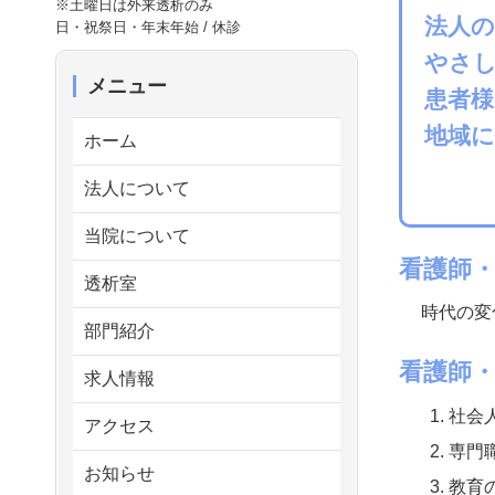
※土曜日は外来透析のみ
法人
日・祝祭日・年末年始 / 休診
やさ
メニュー
患者様
地域
ホーム
法人について
当院について
看護師
透析室
時代の変
部門紹介
看護師
求人情報
社会
アクセス
専門
お知らせ
教育