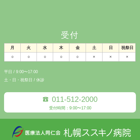
受付
月
火
水
木
金
土
日
祝祭日
○
○
○
○
○
×
×
×
平日 / 9:00〜17:00
土・日・祝祭日 / 休診
011-512-2000
受付時間：9:00〜17:00